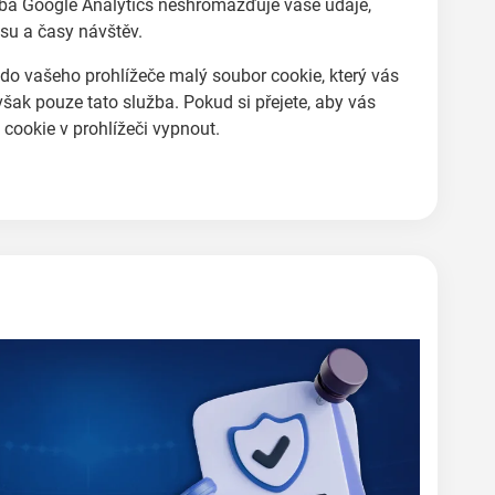
lužba Google Analytics neshromažďuje vaše údaje,
su a časy návštěv.
 do vašeho prohlížeče malý soubor cookie, který vás
šak pouze tato služba. Pokud si přejete, aby vás
cookie v prohlížeči vypnout.