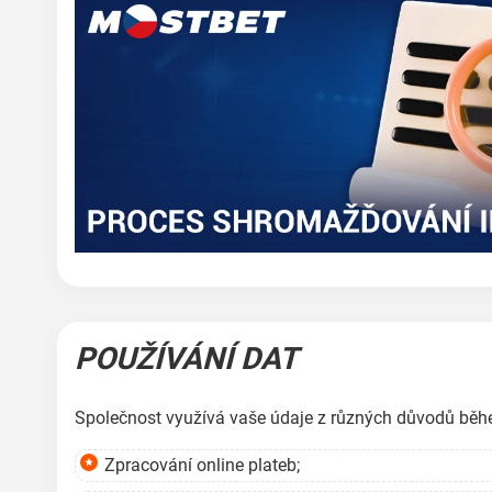
POUŽÍVÁNÍ DAT
Společnost využívá vaše údaje z různých důvodů bě
Zpracování online plateb;