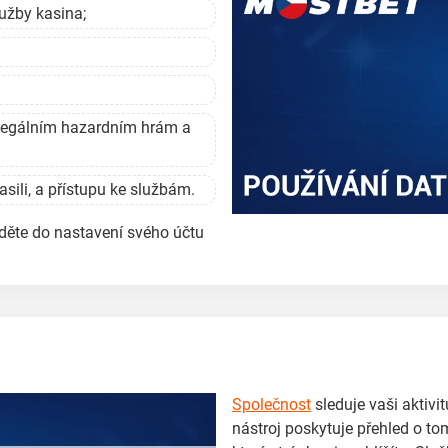
užby kasina;
elegálním hazardním hrám a
asili, a přístupu ke službám.
děte do nastavení svého účtu
Společnost
sleduje vaši aktivi
nástroj poskytuje přehled o to