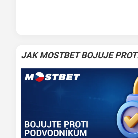
JAK MOSTBET BOJUJE PROT