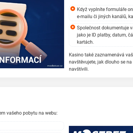
Když vyplníte formuláře on
e-mailu či jiných kanálů, k
Společnost dokumentuje v
jako je ID platby, datum, 
kartách.
Kasino také zaznamenává vaše a
navštěvujete, jak dlouho se na 
navštívili.
hem vašeho pobytu na webu: