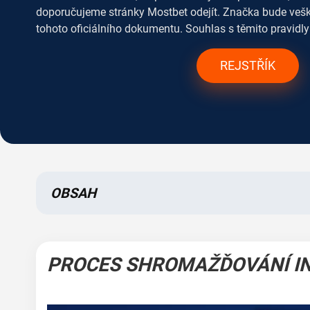
doporučujeme stránky Mostbet odejít. Značka bude veške
tohoto oficiálního dokumentu. Souhlas s těmito pravidly
REJSTŘÍK
OBSAH
Shromažďování informací
Využití dat
Informace pro děti
PROCES SHROMAŽĎOVÁNÍ I