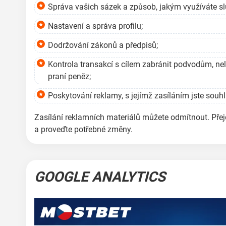
Správa vašich sázek a způsob, jakým využíváte sl
Nastavení a správa profilu;
Dodržování zákonů a předpisů;
Kontrola transakcí s cílem zabránit podvodům, n
praní peněz;
Poskytování reklamy, s jejímž zasíláním jste souhl
Zasílání reklamních materiálů můžete odmítnout. Přej
a proveďte potřebné změny.
GOOGLE ANALYTICS