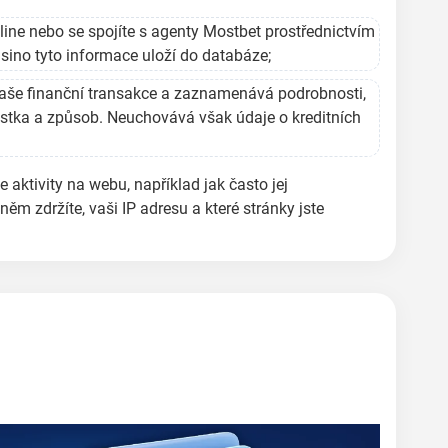
line nebo se spojíte s agenty Mostbet prostřednictvím
asino tyto informace uloží do databáze;
aše finanční transakce a zaznamenává podrobnosti,
částka a způsob. Neuchovává však údaje o kreditních
ktivity na webu, například jak často jej
něm zdržíte, vaši IP adresu a které stránky jste