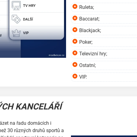
Ruleta;
Baccarat;
Blackjack;
Poker;
Televizní hry;
Ostatní;
VIP.
ÝCH KANCELÁŘÍ
ázet na řadu domácích i
 než 30 různých druhů sportů a