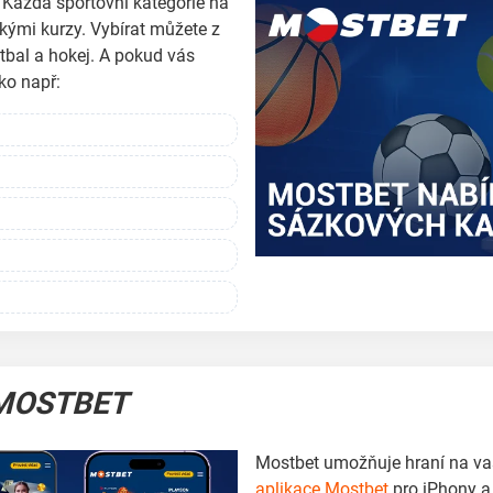
 Každá sportovní kategorie na
kými kurzy. Vybírat můžete z
otbal a hokej. A pokud vás
ako např:
 MOSTBET
Mostbet umožňuje hraní na va
aplikace Mostbet
pro iPhony a