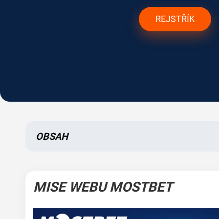
REJSTŘÍK
OBSAH
Mise
Kasino Mostbet
MISE WEBU MOSTBET