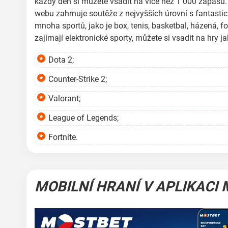
každý den si můžete vsadit na více než 1 000 zápasů.
webu zahrnuje soutěže z nejvyšších úrovní s fantastic
mnoha sportů, jako je box, tenis, basketbal, házená, f
zajímají elektronické sporty, můžete si vsadit na hry j
Dota 2;
Counter-Strike 2;
Valorant;
League of Legends;
Fortnite.
MOBILNÍ HRANÍ V APLIKACI