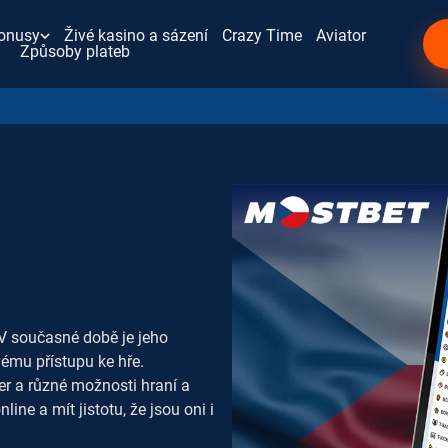
onusy
Živé kasino a sázení
Crazy Time
Aviator
Způsoby plateb
V současné době je jeho
ému přístupu ke hře.
r a různé možnosti hraní a
nline a mít jistotu, že jsou oni i