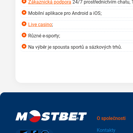
Zákaznická podpora
24/7 prostřednictvím chatu, 
Mobilní aplikace pro Android a iOS;
Live casino
;
Různé e-sporty;
Na výběr je spousta sportů a sázkových trhů.
O společnosti
Kontakty