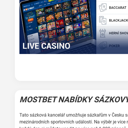
MOSTBET NABÍDKY SÁZKOV
Tato sázková kancelář umožňuje sázkařům v Česku s
mezinárodních sportovních událostí. Na výběr je více