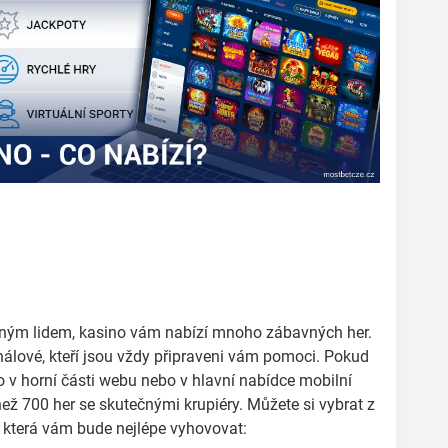
ečným lidem, kasino vám nabízí mnoho zábavných her.
onálové, kteří jsou vždy připraveni vám pomoci. Pokud
o v horní části webu nebo v hlavní nabídce mobilní
než 700 her se skutečnými krupiéry. Můžete si vybrat z
u, která vám bude nejlépe vyhovovat: