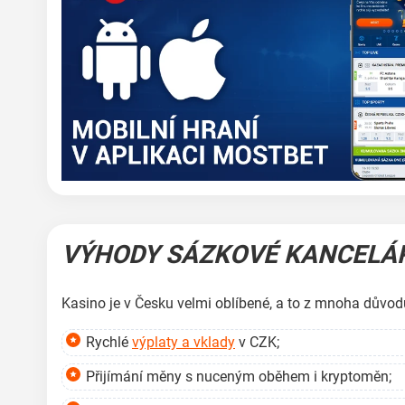
VÝHODY SÁZKOVÉ KANCELÁ
Kasino je v Česku velmi oblíbené, a to z mnoha důvodů
Rychlé
výplaty a vklady
v CZK;
Přijímání měny s nuceným oběhem i kryptoměn;