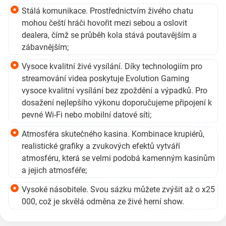
Stálá komunikace. Prostřednictvím živého chatu
mohou čeští hráči hovořit mezi sebou a oslovit
dealera, čímž se průběh kola stává poutavějším a
zábavnějším;
Vysoce kvalitní živé vysílání. Díky technologiím pro
streamování videa poskytuje Evolution Gaming
vysoce kvalitní vysílání bez zpoždění a výpadků. Pro
dosažení nejlepšího výkonu doporučujeme připojení k
pevné Wi-Fi nebo mobilní datové síti;
Atmosféra skutečného kasina. Kombinace krupiérů,
realistické grafiky a zvukových efektů vytváří
atmosféru, která se velmi podobá kamenným kasinům
a jejich atmosféře;
Vysoké násobitele. Svou sázku můžete zvýšit až o x25
000, což je skvělá odměna ze živé herní show.