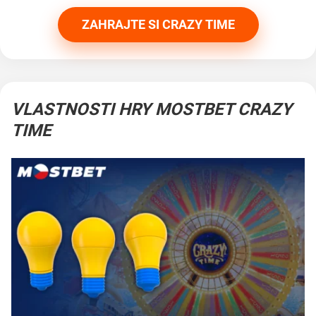
ZAHRAJTE SI CRAZY TIME
VLASTNOSTI HRY MOSTBET CRAZY
TIME