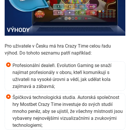
Pro uživatele v Česku má hra Crazy Time celou řadu
výhod. Do tohoto seznamu patří například:
Profesionální dealeři. Evolution Gaming se snaží
najímat profesionály v oboru, kteří komunikují s
uživateli na vysoké úrovni a vědí, jak udělat kola
zajímavá a zábavná;
Špičková technologická studia. Autorská společnost
hry Mostbet Crazy Time investuje do svých studií
mnoho peněz, aby se ujistil, že všechny místnosti jsou
vybaveny nejnovějšími vizualizačními a zvukovými
technologiemi;