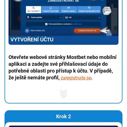
Otevřete webové stránky Mostbet nebo mobilní
aplikaci a zadejte své přihlašovací údaje do
potřebné oblasti pro přístup k účtu. V případě,
že ještě nemáte profil,
.
zaregistrujte se
Krok 2