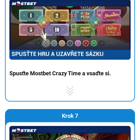
Spusťte Mostbet Crazy Time a vsaďte si.
Krok 7