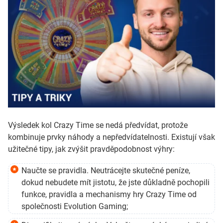
Výsledek kol Crazy Time se nedá předvídat, protože
kombinuje prvky náhody a nepředvídatelnosti. Existují však
užitečné tipy, jak zvýšit pravděpodobnost výhry:
Naučte se pravidla. Neutrácejte skutečné peníze,
dokud nebudete mít jistotu, že jste důkladně pochopili
funkce, pravidla a mechanismy hry Crazy Time od
společnosti Evolution Gaming;