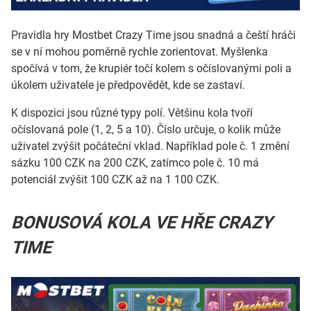
Pravidla hry Mostbet Crazy Time jsou snadná a čeští hráči
se v ní mohou poměrně rychle zorientovat. Myšlenka
spočívá v tom, že krupiér točí kolem s očíslovanými poli a
úkolem uživatele je předpovědět, kde se zastaví.
K dispozici jsou různé typy polí. Většinu kola tvoří
očíslovaná pole (1, 2, 5 a 10). Číslo určuje, o kolik může
uživatel zvýšit počáteční vklad. Například pole č. 1 změní
sázku 100 CZK na 200 CZK, zatímco pole č. 10 má
potenciál zvýšit 100 CZK až na 1 100 CZK.
BONUSOVÁ KOLA VE HŘE CRAZY
TIME