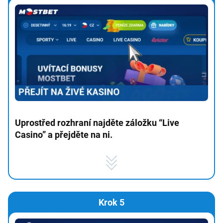
Uprostřed rozhraní najděte záložku “Live
Casino” a přejděte na ni.
Krok 5